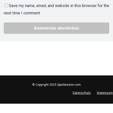
Save my name, email, and website in this browser for the
next time I comment.
© Copyright 2025 Spieletester.com
Datenschutz
Impressum