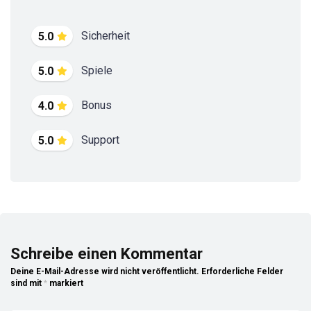
Sicherheit
5.0
Spiele
5.0
Bonus
4.0
Support
5.0
Schreibe einen Kommentar
Deine E-Mail-Adresse wird nicht veröffentlicht.
Erforderliche Felder
sind mit
*
markiert