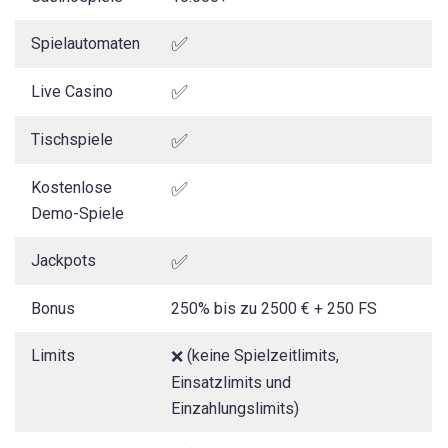
✅
Spielautomaten
✅
Live Casino
✅
Tischspiele
✅
Kostenlose
Demo-Spiele
✅
Jackpots
Bonus
250% bis zu 2500 € + 250 FS
Limits
(keine Spielzeitlimits,
❌
Einsatzlimits und
Einzahlungslimits)