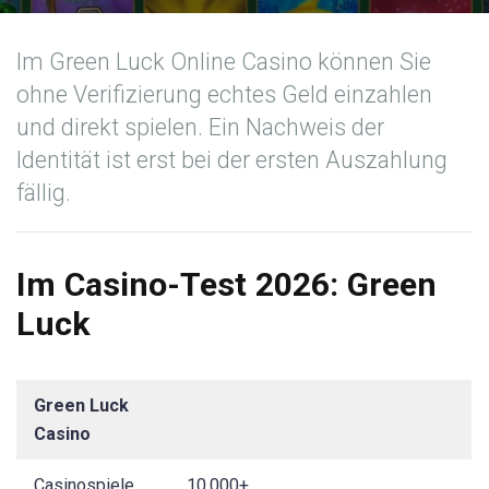
Im Green Luck Online Casino können Sie
ohne Verifizierung echtes Geld einzahlen
und direkt spielen. Ein Nachweis der
Identität ist erst bei der ersten Auszahlung
fällig.
Im Casino-Test 2026: Green
Luck
Green Luck
Casino
Casinospiele
10.000+