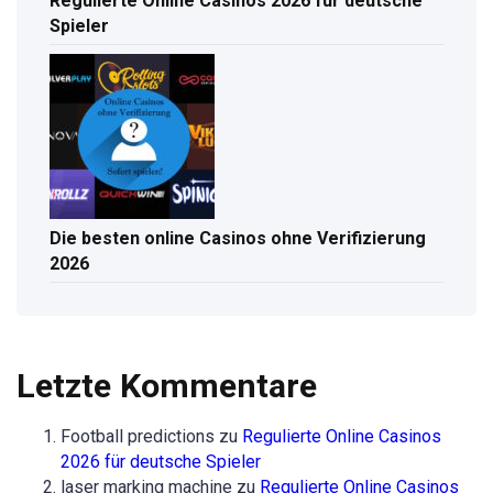
Regulierte Online Casinos 2026 für deutsche
Spieler
Die besten online Casinos ohne Verifizierung
2026
Letzte Kommentare
Football predictions
zu
Regulierte Online Casinos
2026 für deutsche Spieler
laser marking machine
zu
Regulierte Online Casinos