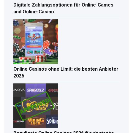
Digitale Zahlungsoptionen für Online-Games
und Online-Casino
Online Casinos ohne Limit: die besten Anbieter
2026