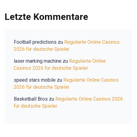
Letzte Kommentare
Football predictions
zu
Regulierte Online Casinos
2026 für deutsche Spieler
laser marking machine
zu
Regulierte Online
Casinos 2026 für deutsche Spieler
speed stars mobile
zu
Regulierte Online Casinos
2026 für deutsche Spieler
Basketball Bros
zu
Regulierte Online Casinos 2026
für deutsche Spieler