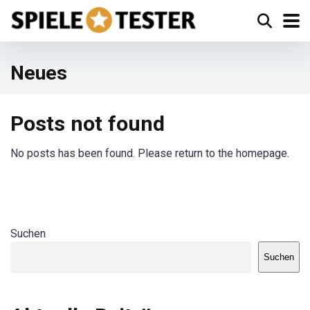
Neues
Posts not found
No posts has been found. Please return to the homepage.
Suchen
Suchen