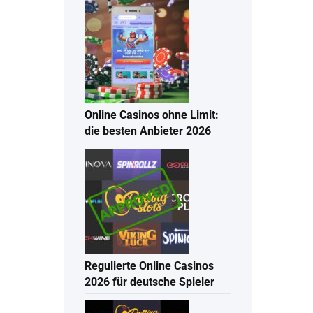
Online Casinos ohne Limit:
die besten Anbieter 2026
Regulierte Online Casinos
2026 für deutsche Spieler