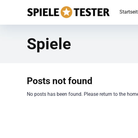
Startsei
Spiele
Posts not found
No posts has been found. Please return to the hom