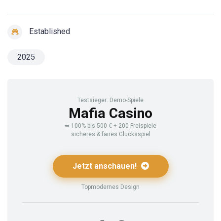
Established
2025
Testsieger: Demo-Spiele
Mafia Casino
➥ 100% bis 500 € + 200 Freispiele
sicheres & faires Glücksspiel
Jetzt anschauen!
Topmodernes Design