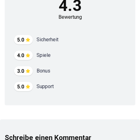
4.3
Bewertung
Sicherheit
5.0
Spiele
4.0
Bonus
3.0
Support
5.0
Schreibe einen Kommentar