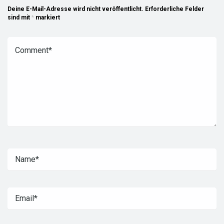
Deine E-Mail-Adresse wird nicht veröffentlicht.
Erforderliche Felder
sind mit
*
markiert