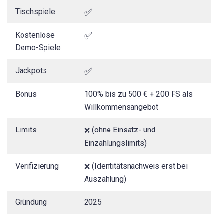
✅
Tischspiele
✅
Kostenlose
Demo-Spiele
✅
Jackpots
Bonus
100% bis zu 500 € + 200 FS als
Willkommensangebot
Limits
(ohne Einsatz- und
❌
Einzahlungslimits)
Verifizierung
(Identitätsnachweis erst bei
❌
Auszahlung)
Gründung
2025