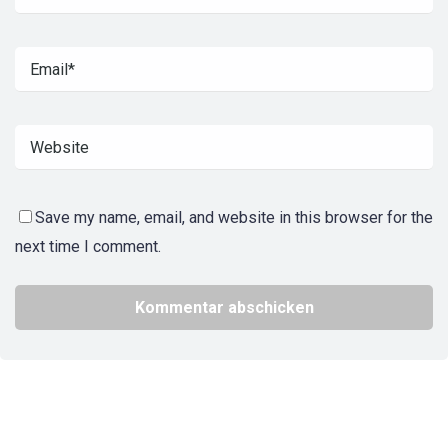
Save my name, email, and website in this browser for the
next time I comment.