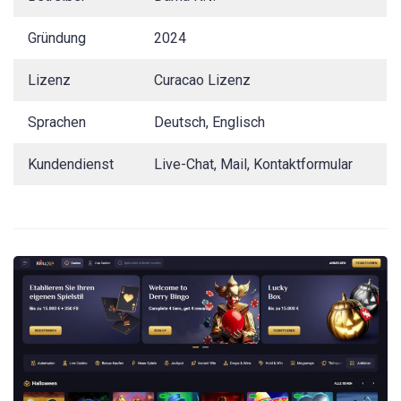
Gründung
2024
Lizenz
Curacao Lizenz
Sprachen
Deutsch, Englisch
Kundendienst
Live-Chat, Mail, Kontaktformular