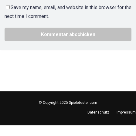
Save my name, email, and website in this browser for the
next time I comment.
© Copyright 2025 Spieletester.com
Datenschutz
Impressum