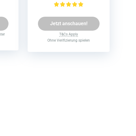
Jetzt anschauen!
ter
T&Cs Apply
Ohne Verifizierung spielen