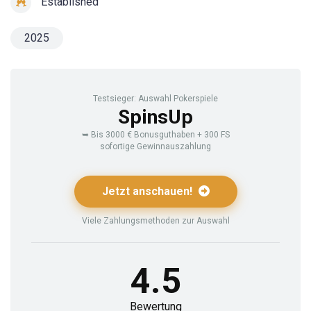
Established
2025
Testsieger: Auswahl Pokerspiele
SpinsUp
➥ Bis 3000 € Bonusguthaben + 300 FS
sofortige Gewinnauszahlung
Jetzt anschauen!
Viele Zahlungsmethoden zur Auswahl
4.5
Bewertung