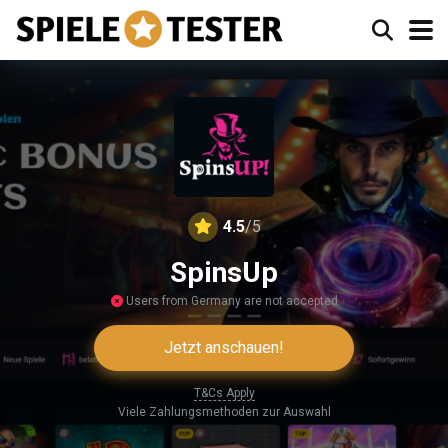
4.5
/5
SpinsUp
Users from Germany are not accepted
Jetzt anschauen!
T&Cs Apply
Viele Zahlungsmethoden zur Auswahl