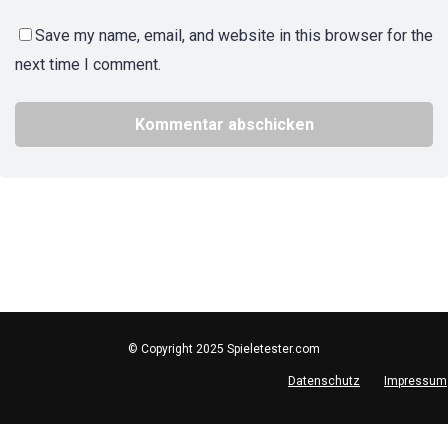
Save my name, email, and website in this browser for the
next time I comment.
© Copyright 2025 Spieletester.com
Datenschutz
Impressum