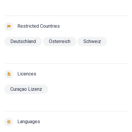
Restricted Countries
Deutschland
Österreich
Schweiz
Licences
Curaçao Lizenz
Languages