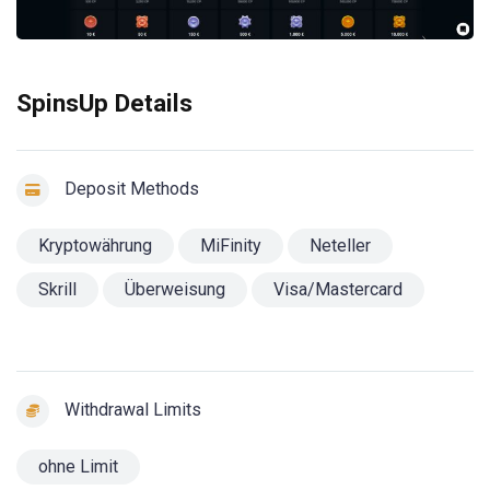
SpinsUp Details
Deposit Methods
Kryptowährung
MiFinity
Neteller
Skrill
Überweisung
Visa/Mastercard
Withdrawal Limits
ohne Limit