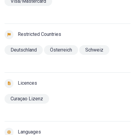
Visa/Mastercard
Restricted Countries
Deutschland
Österreich
Schweiz
Licences
Curaçao Lizenz
Languages