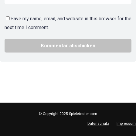
Save my name, email, and website in this browser for the
next time I comment.
© Copyright 2025 Spieletester.com
Datenschutz
Impressum