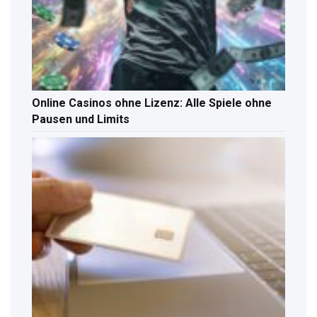
Online Casinos ohne Lizenz: Alle Spiele ohne
Pausen und Limits