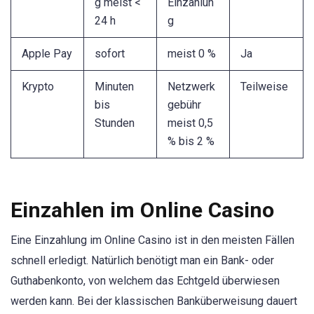
g meist <
Einzahlun
24 h
g
Apple Pay
sofort
meist 0 %
Ja
Krypto
Minuten
Netzwerk
Teilweise
bis
gebühr
Stunden
meist 0,5
% bis 2 %
Einzahlen im Online Casino
Eine Einzahlung im Online Casino ist in den meisten Fällen
schnell erledigt. Natürlich benötigt man ein Bank- oder
Guthabenkonto, von welchem das Echtgeld überwiesen
werden kann. Bei der klassischen Banküberweisung dauert