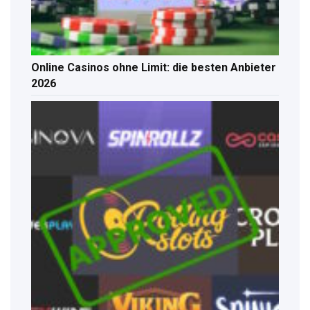
Online Casinos ohne Limit: die besten Anbieter
2026