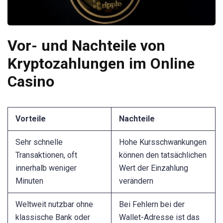
Vor- und Nachteile von
Kryptozahlungen im Online
Casino
Vorteile
Nachteile
Sehr schnelle
Hohe Kursschwankungen
Transaktionen, oft
können den tatsächlichen
innerhalb weniger
Wert der Einzahlung
Minuten
verändern
Weltweit nutzbar ohne
Bei Fehlern bei der
klassische Bank oder
Wallet-Adresse ist das