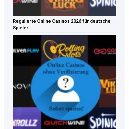
Regulierte Online Casinos 2026 für deutsche
Spieler