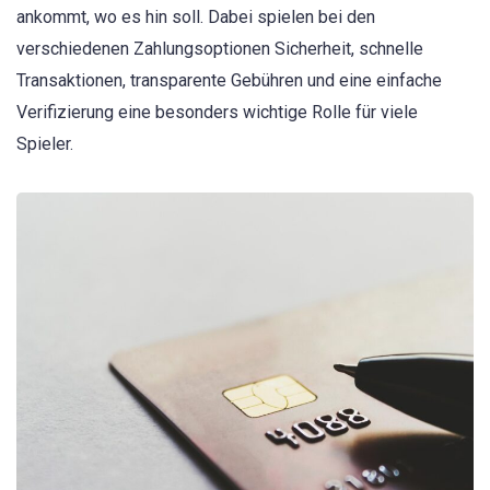
ankommt, wo es hin soll. Dabei spielen bei den
verschiedenen Zahlungsoptionen Sicherheit, schnelle
Transaktionen, transparente Gebühren und eine einfache
Verifizierung eine besonders wichtige Rolle für viele
Spieler.