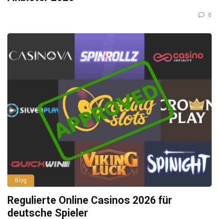
0
Blog
Regulierte Online Casinos 2026 für
deutsche Spieler