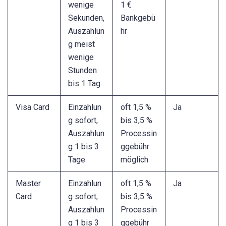
wenige
1 €
Sekunden,
Bankgebü
Auszahlun
hr
g meist
wenige
Stunden
bis 1 Tag
Visa Card
Einzahlun
oft 1,5 %
Ja
g sofort,
bis 3,5 %
Auszahlun
Processin
g 1 bis 3
ggebühr
Tage
möglich
Master
Einzahlun
oft 1,5 %
Ja
Card
g sofort,
bis 3,5 %
Auszahlun
Processin
g 1 bis 3
ggebühr