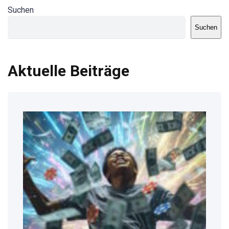
Suchen
Suchen
Aktuelle Beiträge