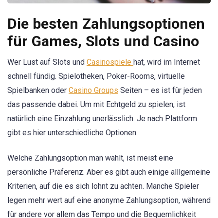
Die besten Zahlungsoptionen
für Games, Slots und Casino
Wer Lust auf Slots und
Casinospiele
hat, wird im Internet
schnell fündig. Spielotheken, Poker-Rooms, virtuelle
Spielbanken oder
Casino Groups
Seiten – es ist für jeden
das passende dabei. Um mit Echtgeld zu spielen, ist
natürlich eine Einzahlung unerlässlich. Je nach Plattform
gibt es hier unterschiedliche Optionen.
Welche Zahlungsoption man wählt, ist meist eine
persönliche Präferenz. Aber es gibt auch einige alllgemeine
Kriterien, auf die es sich lohnt zu achten. Manche Spieler
legen mehr wert auf eine anonyme Zahlungsoption, während
für andere vor allem das Tempo und die Bequemlichkeit