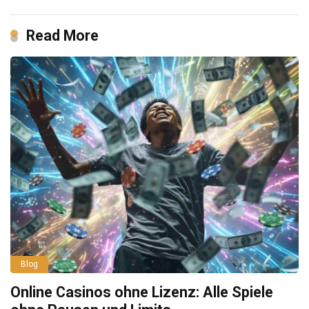
Read More
Blog
Online Casinos ohne Lizenz: Alle Spiele