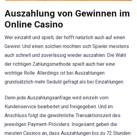
Auszahlung von Gewinnen im
Online Casino
Wer einzahlt und spielt, der hofft natürlich auch auf einen
Gewinn. Und einen solchen möchten sich Spieler meistens
auch schnell und zuverlässig wieder auszahlen. Die Wahl
der richtigen Zahlungsmethode spielt auch hier eine
wichtige Rolle. Allerdings ist bei Auszahlungen
grundsätzlich mehr Geduld gefragt als bei Einzahlungen.
Denn jede Auszahlungsanfrage wird einzeln vom
Kundenservice bearbeitet und freigegeben. Und im
Anschluss folgt die gewöhnliche Transaktionszeit des
jeweiligen Payment-Providers. Insgesamt geben die
meisten Casinos an, dass Auszahlungen bis zu 72 Stunden