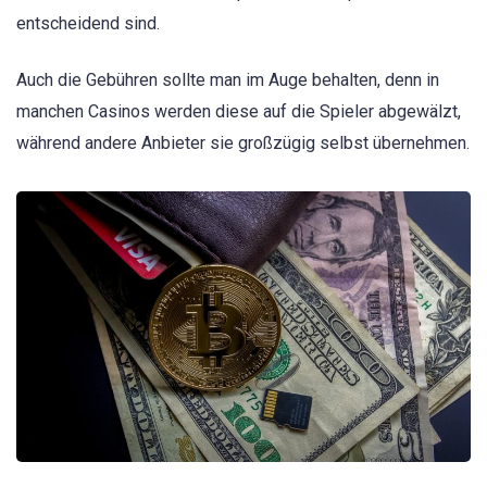
entscheidend sind.
Auch die Gebühren sollte man im Auge behalten, denn in
manchen Casinos werden diese auf die Spieler abgewälzt,
während andere Anbieter sie großzügig selbst übernehmen.