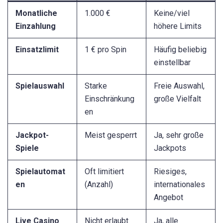
Monatliche
1.000 €
Keine/viel
Einzahlung
höhere Limits
Einsatzlimit
1 € pro Spin
Häufig beliebig
einstellbar
Spielauswahl
Starke
Freie Auswahl,
Einschränkung
große Vielfalt
en
Jackpot-
Meist gesperrt
Ja, sehr große
Spiele
Jackpots
Spielautomat
Oft limitiert
Riesiges,
en
(Anzahl)
internationales
Angebot
Live Casino
Nicht erlaubt
Ja, alle