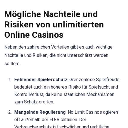
Mögliche Nachteile und
Risiken von unlimitierten
Online Casinos
Neben den zahlreichen Vorteilen gibt es auch wichtige
Nachteile und Risiken, die nicht unterschätzt werden
sollten:
Fehlender Spielerschutz
: Grenzenlose Spielfreude
bedeutet auch ein höheres Risiko für Spielsucht und
Kontrollverlust, da keine staatlichen Mechanismen
zum Schutz greifen.
Mangelnde Regulierung
: No Limit Casinos agieren
oft außerhalb der EU-Richtlinien. Der
Verbraucherschutz ist schwächer und rechtliche