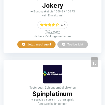
Jokery
➥ Bonuspaket bis 1500 € + 100 FS
Kein Einsatzlimit
4.5
T&Cs Apply
Sichere Zahlungsmethoden
Jetzt anschauen!
Testbericht
15
Testsieger: Zahlungsmöglichkeiten
Spinplatinum
➥ 100% bis 500 € + 100 Freispiele
faire Spielbedingungen