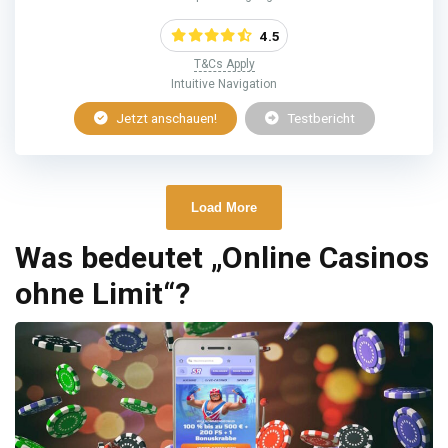
4.5
T&Cs Apply
Intuitive Navigation
Jetzt anschauen!
Testbericht
Load More
Was bedeutet „Online Casinos
ohne Limit“?