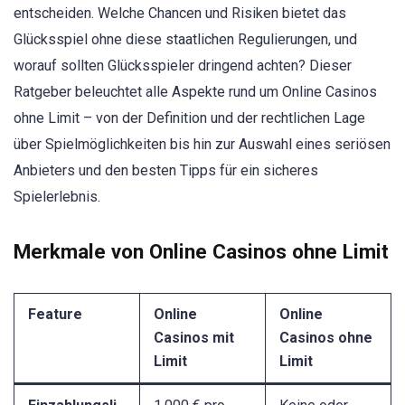
entscheiden. Welche Chancen und Risiken bietet das
Glücksspiel ohne diese staatlichen Regulierungen, und
worauf sollten Glücksspieler dringend achten? Dieser
Ratgeber beleuchtet alle Aspekte rund um Online Casinos
ohne Limit – von der Definition und der rechtlichen Lage
über Spielmöglichkeiten bis hin zur Auswahl eines seriösen
Anbieters und den besten Tipps für ein sicheres
Spielerlebnis.
Merkmale von Online Casinos ohne Limit
Feature
Online
Online
Casinos mit
Casinos ohne
Limit
Limit