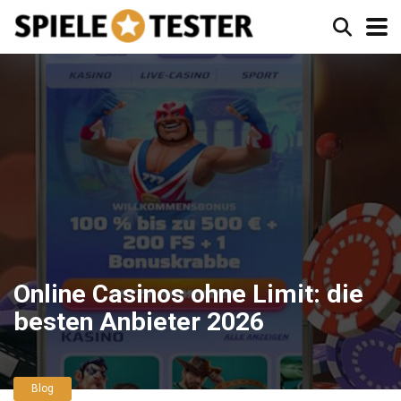
Online Casinos ohne Limit: die
besten Anbieter 2026
Blog