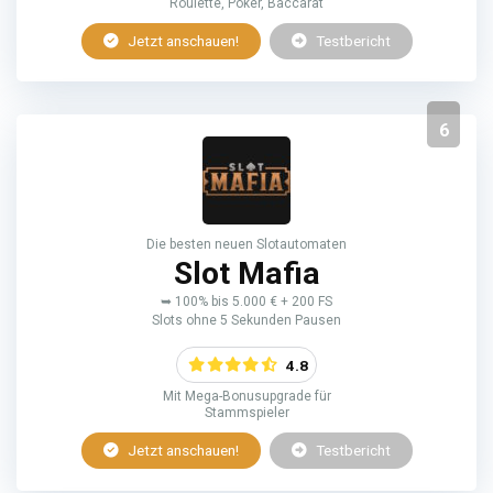
Roulette, Poker, Baccarat
Jetzt anschauen!
Testbericht
6
Die besten neuen Slotautomaten
Slot Mafia
➥ 100% bis 5.000 € + 200 FS
Slots ohne 5 Sekunden Pausen
4.8
Mit Mega-Bonusupgrade für
Stammspieler
Jetzt anschauen!
Testbericht