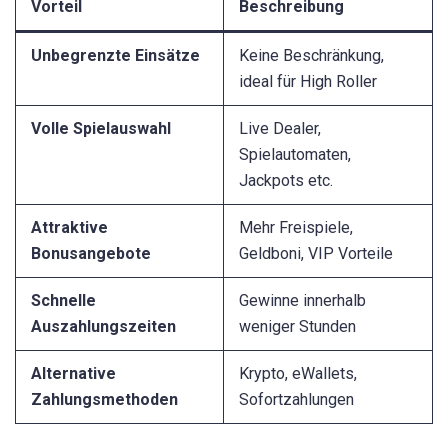
Vorteil
Beschreibung
Unbegrenzte Einsätze
Keine Beschränkung,
ideal für High Roller
Volle Spielauswahl
Live Dealer,
Spielautomaten,
Jackpots etc.
Attraktive
Mehr Freispiele,
Bonusangebote
Geldboni, VIP Vorteile
Schnelle
Gewinne innerhalb
Auszahlungszeiten
weniger Stunden
Alternative
Krypto, eWallets,
Zahlungsmethoden
Sofortzahlungen