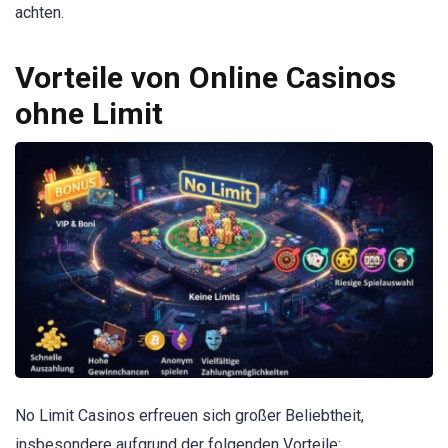
achten.
Vorteile von Online Casinos
ohne Limit
No Limit Casinos erfreuen sich großer Beliebtheit,
insbesondere aufgrund der folgenden Vorteile: