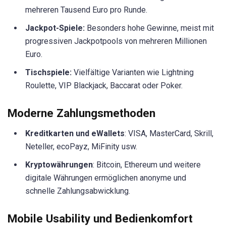
mehreren Tausend Euro pro Runde.
Jackpot-Spiele:
Besonders hohe Gewinne, meist mit
progressiven Jackpotpools von mehreren Millionen
Euro.
Tischspiele:
Vielfältige Varianten wie Lightning
Roulette, VIP Blackjack, Baccarat oder Poker.
Moderne Zahlungsmethoden
Kreditkarten und eWallets
: VISA, MasterCard, Skrill,
Neteller, ecoPayz, MiFinity usw.
Kryptowährungen
: Bitcoin, Ethereum und weitere
digitale Währungen ermöglichen anonyme und
schnelle Zahlungsabwicklung.
Mobile Usability und Bedienkomfort