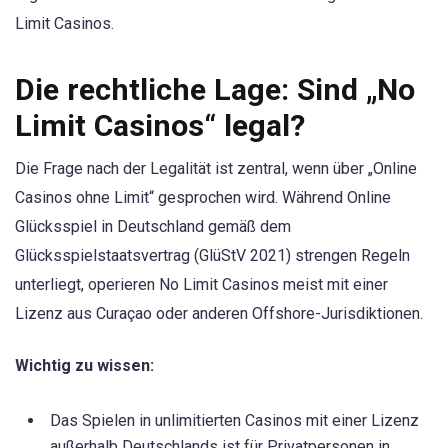
Limit Casinos.
Die rechtliche Lage: Sind „No
Limit Casinos“ legal?
Die Frage nach der Legalität ist zentral, wenn über „Online
Casinos ohne Limit“ gesprochen wird. Während Online
Glücksspiel in Deutschland gemäß dem
Glücksspielstaatsvertrag (GlüStV 2021) strengen Regeln
unterliegt, operieren No Limit Casinos meist mit einer
Lizenz aus Curaçao oder anderen Offshore-Jurisdiktionen.
Wichtig zu wissen:
Das Spielen in unlimitierten Casinos mit einer Lizenz
außerhalb Deutschlands ist für Privatpersonen in