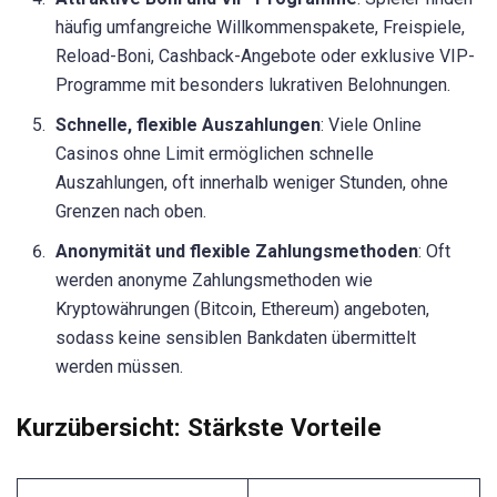
häufig umfangreiche Willkommenspakete, Freispiele,
Reload-Boni, Cashback-Angebote oder exklusive VIP-
Programme mit besonders lukrativen Belohnungen.
Schnelle, flexible Auszahlungen
: Viele Online
Casinos ohne Limit ermöglichen schnelle
Auszahlungen, oft innerhalb weniger Stunden, ohne
Grenzen nach oben.
Anonymität und flexible Zahlungsmethoden
: Oft
werden anonyme Zahlungsmethoden wie
Kryptowährungen (Bitcoin, Ethereum) angeboten,
sodass keine sensiblen Bankdaten übermittelt
werden müssen.
Kurzübersicht: Stärkste Vorteile