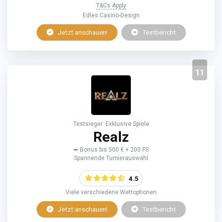
T&Cs Apply
Edles Casino-Design
Jetzt anschauen!
Testbericht
11
Testsieger: Exklusive Spiele
Realz
➥ Bonus bis 500 € + 200 FS
Spannende Turnierauswahl
4.5
Viele verschiedene Wettoptionen
Jetzt anschauen!
Testbericht