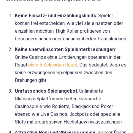
Keine Einsatz- und Einzahlungslimits
: Spieler
können frei entscheiden, wie viel sie einsetzen oder
einzahlen möchten. High Roller profitieren von
besonders hohen oder gar unlimitierten Transaktionen.
Keine unerwünschten Spielunterbrechungen
:
Online Casinos ohne Limitierungen operieren in der
Regel
ohne 5 Sekunden Regel
. Das bedeutet, dass es
keine erzwungenen Spielpausen zwischen den
Drehungen gibt.
Umfassendes Spielangebot
: Unlimitierte
Glücksspielplattformen bieten klassische
Casinospiele wie Roulette, Blackjack und Poker
ebenso wie Live Casinos, Jackpots oder spezielle
Slots mit progressiven Höchstgewinnauszahlungen.
Attraktive Boni und VIP-Programme
: Spieler finden