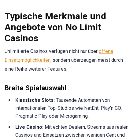
Typische Merkmale und
Angebote von No Limit
Casinos
Unlimitierte Casinos verfügen nicht nur über
offene
Einsatzmöglichkeiten
, sondern überzeugen meist durch
eine Reihe weiterer Features:
Breite Spielauswahl
Klassische Slots:
Tausende Automaten von
internationalen Top-Studios wie NetEnt, Play’n GO,
Pragmatic Play oder Microgaming.
Live Casino:
Mit echten Dealern, Streams aus realen
Casinos und Einsätzen zwischen wenigen Cent und