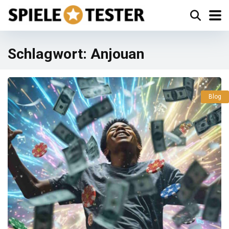
Schlagwort:
Anjouan
Blog