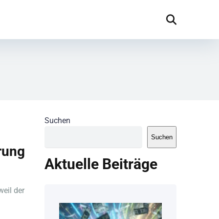
Suchen
Suchen
erung
Aktuelle Beiträge
eil der