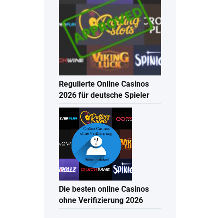
Regulierte Online Casinos
2026 für deutsche Spieler
Die besten online Casinos
ohne Verifizierung 2026