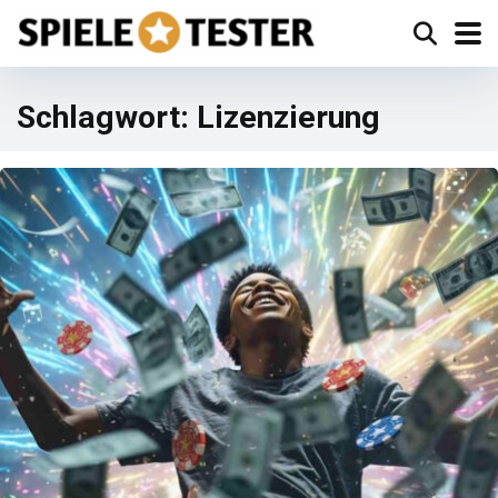
Schlagwort:
Lizenzierung