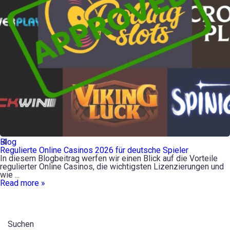
Blog
4
Regulierte Online Casinos 2026 für deutsche Spieler
In diesem Blogbeitrag werfen wir einen Blick auf die Vorteile
regulierter Online Casinos, die wichtigsten Lizenzierungen und
wie ...
Read more »
Suchen