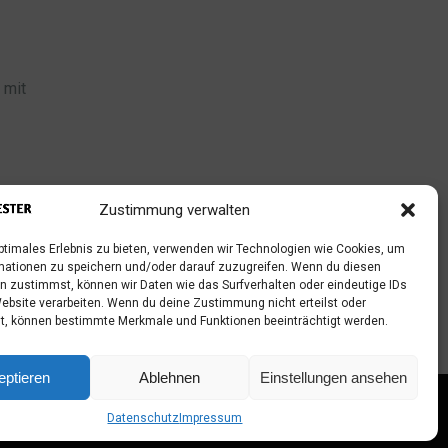
 mit
Zustimmung verwalten
optimales Erlebnis zu bieten, verwenden wir Technologien wie Cookies, um
mationen zu speichern und/oder darauf zuzugreifen. Wenn du diesen
n zustimmst, können wir Daten wie das Surfverhalten oder eindeutige IDs
Website verarbeiten. Wenn du deine Zustimmung nicht erteilst oder
t, können bestimmte Merkmale und Funktionen beeinträchtigt werden.
eptieren
Ablehnen
Einstellungen ansehen
Datenschutz
Impressum