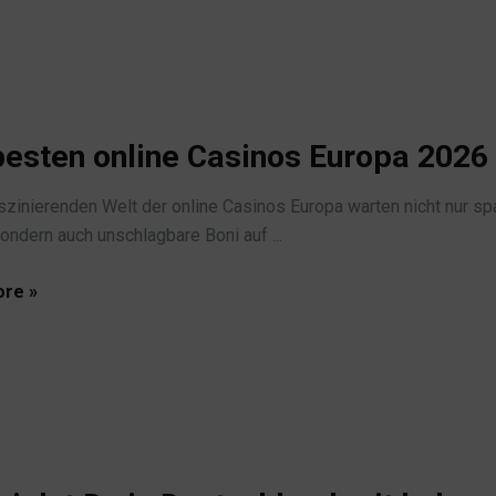
besten online Casinos Europa 2026
aszinierenden Welt der online Casinos Europa warten nicht nur s
sondern auch unschlagbare Boni auf ...
re »