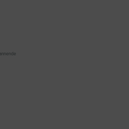
pannende