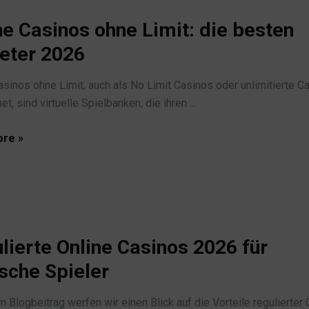
ne Casinos ohne Limit: die besten
eter 2026
asinos ohne Limit, auch als No Limit Casinos oder unlimitierte C
t, sind virtuelle Spielbanken, die ihren ...
re »
lierte Online Casinos 2026 für
sche Spieler
m Blogbeitrag werfen wir einen Blick auf die Vorteile regulierter 