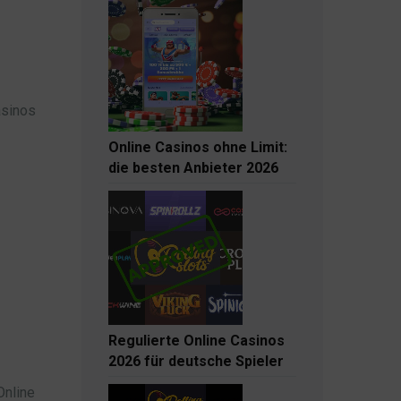
asinos
Online Casinos ohne Limit:
die besten Anbieter 2026
Regulierte Online Casinos
2026 für deutsche Spieler
Online