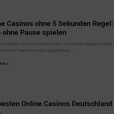
ne Casinos ohne 5 Sekunden Regel:
 ohne Pause spielen
m Leitfaden zu Online Casinos ohne 5 Sekunden Regel erfahren 
novativen Plattformen das Spielerlebnis ...
re »
besten Online Casinos Deutschland
6