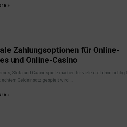
re »
tale Zahlungsoptionen für Online-
s und Online-Casino
ames, Slots und Casinospiele machen für viele erst dann richtig 
 echtem Geldeinsatz gespielt wird. ...
re »