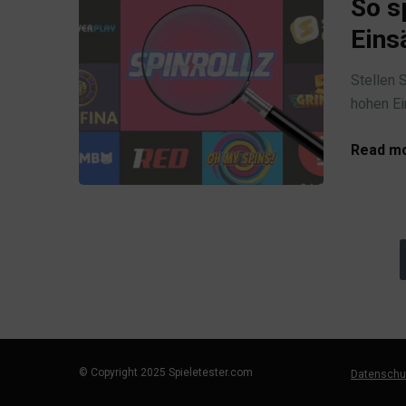
So s
Eins
Stellen 
hohen Ei
Read mo
© Copyright 2025 Spieletester.com
Datenschu