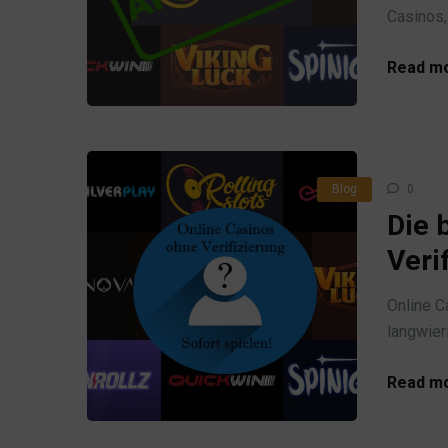
Casinos,
Read mo
Blog
0
Die 
Veri
Online C
langwier
Read mo