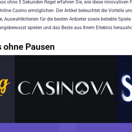
s ohne 5 Sekunden Regel erfahren Sie, wie diese innovativen Pl
line Casino ermöglichen. Der Artikel beleuchtet die Vorteile un
 Auswahlkriterien für die besten Anbieter sowie beliebte Spiele 
ungsbewusst spielen und das Beste aus Ihrem Erlebnis heraush
os ohne Pausen