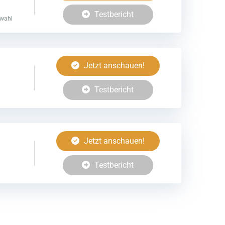
Testbericht
swahl
Jetzt anschauen!
Testbericht
Jetzt anschauen!
Testbericht