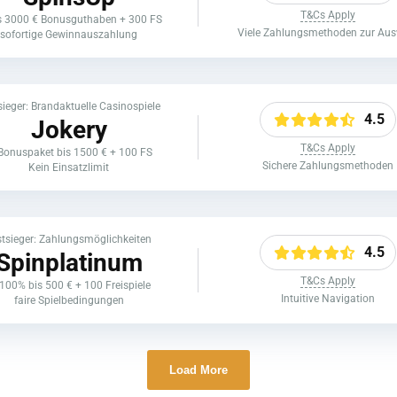
T&Cs Apply
s 3000 € Bonusguthaben + 300 FS
Viele Zahlungsmethoden zur Au
sofortige Gewinnauszahlung
sieger: Brandaktuelle Casinospiele
4.5
Jokery
T&Cs Apply
Bonuspaket bis 1500 € + 100 FS
Sichere Zahlungsmethoden
Kein Einsatzlimit
stsieger: Zahlungsmöglichkeiten
4.5
Spinplatinum
T&Cs Apply
100% bis 500 € + 100 Freispiele
Intuitive Navigation
faire Spielbedingungen
Load More