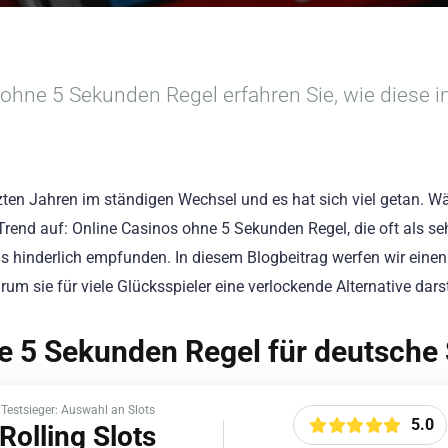
 ohne 5 Sekunden Regel erfahren Sie, wie diese 
etzten Jahren im ständigen Wechsel und es hat sich viel getan.
end auf: Online Casinos ohne 5 Sekunden Regel, die oft als seh
ls hinderlich empfunden. In diesem Blogbeitrag werfen wir eine
um sie für viele Glücksspieler eine verlockende Alternative darst
e 5 Sekunden Regel für deutsche 
Testsieger: Auswahl an Slots
5.0
Rolling Slots