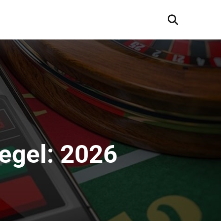
egel: 2026