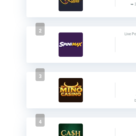
➥ 
2
Live P
3
4