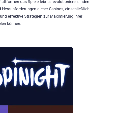
attformen das Spielerlebnis revolutionieren, indem
d Herausforderungen dieser Casinos, einschließlich
und effektive Strategien zur Maximierung Ihrer
olen können.