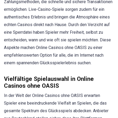
Zahlungsmethoden, die schnelle und sichere Transaktionen
ermöglichen. Live-Casino-Spiele sorgen zudem für ein
authentisches Erlebnis und bringen die Atmosphäre eines
echten Casinos direkt nach Hause. Durch den Verzicht auf
eine Sperrdatei haben Spieler mehr Freiheit, selbst zu
entscheiden, wann und wie oft sie spielen möchten. Diese
Aspekte machen Online Casinos ohne OASIS zu einer
empfehlenswerten Option für alle, die im Internet nach
einem spannenden Glücksspielerlebnis suchen.
Vielfältige Spielauswahl in Online
Casinos ohne OASIS
In der Welt der Online Casinos ohne OASIS erwarten
Spieler eine beeindruckende Vielfalt an Spielen, die das
gesamte Spektrum des Glücksspiels abdecken. Anbieter