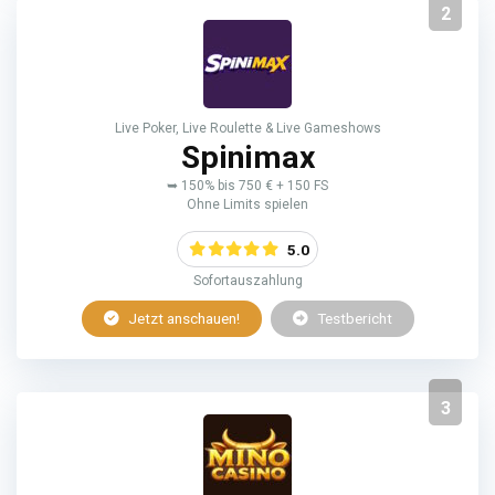
2
Live Poker, Live Roulette & Live Gameshows
Spinimax
➥ 150% bis 750 € + 150 FS
Ohne Limits spielen
5.0
Sofortauszahlung
Jetzt anschauen!
Testbericht
3