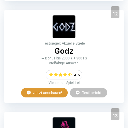
12
Testsieger: Aktuelle Spiele
Godz
➥ Bonus bis 2000 € + 300 FS
Vielfältige Auswahl
4.5
Viele neue Spieltitel
Jetzt anschauen!
Testbericht
13