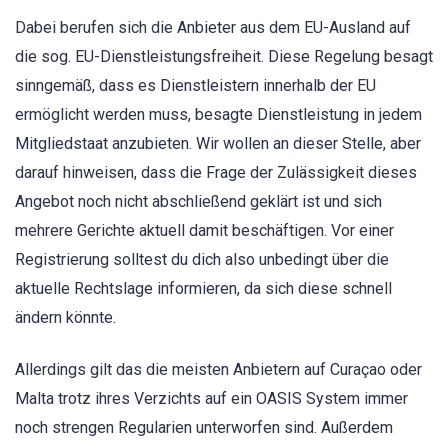
Dabei berufen sich die Anbieter aus dem EU-Ausland auf
die sog. EU-Dienstleistungsfreiheit. Diese Regelung besagt
sinngemäß, dass es Dienstleistern innerhalb der EU
ermöglicht werden muss, besagte Dienstleistung in jedem
Mitgliedstaat anzubieten. Wir wollen an dieser Stelle, aber
darauf hinweisen, dass die Frage der Zulässigkeit dieses
Angebot noch nicht abschließend geklärt ist und sich
mehrere Gerichte aktuell damit beschäftigen. Vor einer
Registrierung solltest du dich also unbedingt über die
aktuelle Rechtslage informieren, da sich diese schnell
ändern könnte.
Allerdings gilt das die meisten Anbietern auf Curaçao oder
Malta trotz ihres Verzichts auf ein OASIS System immer
noch strengen Regularien unterworfen sind. Außerdem