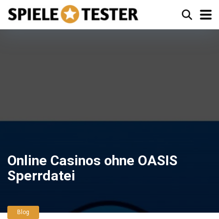
Online Casinos ohne OASIS
Sperrdatei
Blog